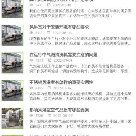
5471
2022-08-10
我们在使用真空滚揉机设备的时候，在向设备里面加料封闭后应
该先开启真空泵抽真空，在达到一定的负压的时候，
风淋室对于安装环境有哪些要求
5712
2022-08-04
现在很多的生产行业对于环境的要求比较高，通常要在无菌的条
件下完成作业，以保证产品质量，那么这些行业就需要安装使用
风淋室。
在运行中气泡清洗机需要注意的问题
4383
2022-07-01
气泡清洗机工作上整个过程中，非工作员不能靠近机器设备；一
切工作员不可逾越一切旋转预制构件。造成常见问题时，尽量立
刻停止运作，
不锈钢风淋室有怎样的重要实用性
4165
2022-06-14
风淋室内使用的风机通常多为前倾式离心风机，其特点是小风量
高静压。提高送风量，无疑就是对风机的工况提出了更高的要
求，
影响风淋室空气品质有哪些要素
5726
2022-06-07
关于影响风淋室空气品质有哪些要素，有很多人问小编，接下来
就由我们为大家解答一下吧，希望对大家有所帮助。