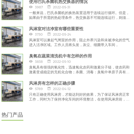
使用巴氏杀菌机热交换器的情况
3987
2022-05-31
一般来说，巴氏杀菌机的换热装置适用于连续运行循环。但是，
如果由于所需的热处理条件，热交换器不可能连续运行，则须提
前采取预防措施，
风淋室对洁净室有哪些重要性
3730
2022-05-24
风淋室可以兼起气闸室的作用，阻止外界污染和未被净化的空气
进入洁净区域。工作人员将头发，灰尘、细菌带入车间，
臭氧在蔬菜清洗机中有怎样的作用
3838
2022-05-10
臭氧具有很强的氧化性，迅速氧化农药和激素分子链，使农药和
激素变成稳定的无机化合物；杀菌、消毒：臭氧中单原子具有很
强的渗透性，
风淋房有怎样的正确步骤
5789
2022-04-12
只有正确使用风淋房，才能达到好的效果，为了保证风淋房正常
工作，同时为了保持净化车间的环境整洁，在使用风淋房前，要
注重正确的方法。
热门产品