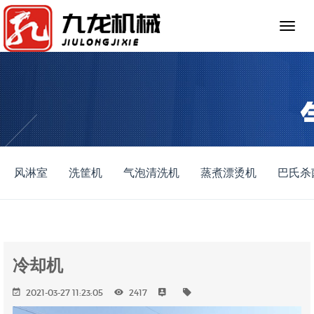
风淋室
洗筐机
气泡清洗机
蒸煮漂烫机
巴氏杀
冷却机
2021-03-27 11:23:05
2417