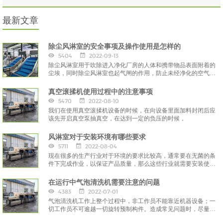
最新文章
除尘风淋室的安全事项及操作使用是怎样的
5404
2022-09-13
除尘风淋室用于吹除进入净化厂房的人体和携带物品表面附着的
尘埃，同时除尘风淋室也起气闸的作用，防止未经净化的空气进
入洁净区域，
真空滚揉机使用过程中的注意事项
5470
2022-08-10
我们在使用真空滚揉机设备的时候，在向设备里面加料封闭后应
该先开启真空泵抽真空，在达到一定的负压的时候，
风淋室对于安装环境有哪些要求
5711
2022-08-04
现在很多的生产行业对于环境的要求比较高，通常要在无菌的条
件下完成作业，以保证产品质量，那么这些行业就需要安装使用
风淋室。
在运行中气泡清洗机需要注意的问题
4383
2022-07-01
气泡清洗机工作上整个过程中，非工作员不能靠近机器设备；一
切工作员不可逾越一切旋转预制构件。造成常见问题时，尽量立
刻停止运作，