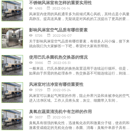
不锈钢风淋室有怎样的重要实用性
4165
2022-06-14
风淋室内使用的风机通常多为前倾式离心风机，其特点是小风量
高静压。提高送风量，无疑就是对风机的工况提出了更高的要
求，
影响风淋室空气品质有哪些要素
5726
2022-06-07
关于影响风淋室空气品质有哪些要素，有很多人问小编，接下来
就由我们为大家解答一下吧，希望对大家有所帮助。
使用巴氏杀菌机热交换器的情况
3986
2022-05-31
一般来说，巴氏杀菌机的换热装置适用于连续运行循环。但是，
如果由于所需的热处理条件，热交换器不可能连续运行，则须提
前采取预防措施，
风淋室对洁净室有哪些重要性
3729
2022-05-24
风淋室可以兼起气闸室的作用，阻止外界污染和未被净化的空气
进入洁净区域。工作人员将头发，灰尘、细菌带入车间，
臭氧在蔬菜清洗机中有怎样的作用
3837
2022-05-10
臭氧具有很强的氧化性，迅速氧化农药和激素分子链，使农药和
激素变成稳定的无机化合物；杀菌、消毒：臭氧中单原子具有很
强的渗透性，