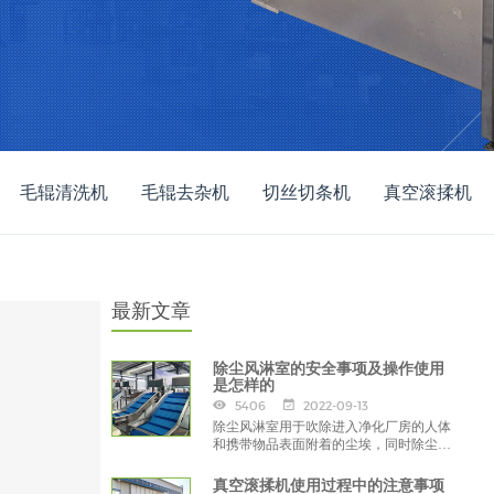
毛辊清洗机
毛辊去杂机
切丝切条机
真空滚揉机
最新文章
除尘风淋室的安全事项及操作使用
是怎样的
5406
2022-09-13
除尘风淋室用于吹除进入净化厂房的人体
和携带物品表面附着的尘埃，同时除尘风
淋室也起气闸的作用，防止未经净化的空
气进入洁净区域，
真空滚揉机使用过程中的注意事项