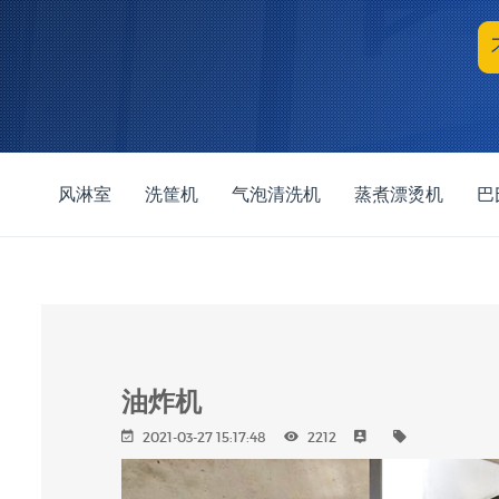
风淋室
洗筐机
气泡清洗机
蒸煮漂烫机
巴
油炸机
2021-03-27 15:17:48
2212