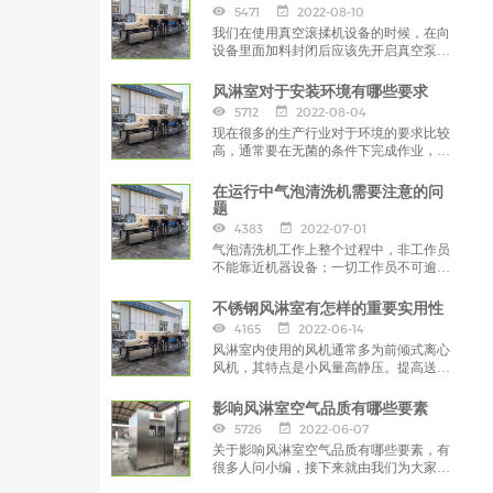
5471
2022-08-10
我们在使用真空滚揉机设备的时候，在向
设备里面加料封闭后应该先开启真空泵抽
真空，在达到一定的负压的时候，
风淋室对于安装环境有哪些要求
5712
2022-08-04
现在很多的生产行业对于环境的要求比较
高，通常要在无菌的条件下完成作业，以
保证产品质量，那么这些行业就需要安装
使用风淋室。
在运行中气泡清洗机需要注意的问
题
4383
2022-07-01
气泡清洗机工作上整个过程中，非工作员
不能靠近机器设备；一切工作员不可逾越
一切旋转预制构件。造成常见问题时，尽
量立刻停止运作，
不锈钢风淋室有怎样的重要实用性
4165
2022-06-14
风淋室内使用的风机通常多为前倾式离心
风机，其特点是小风量高静压。提高送风
量，无疑就是对风机的工况提出了更高的
要求，
影响风淋室空气品质有哪些要素
5726
2022-06-07
关于影响风淋室空气品质有哪些要素，有
很多人问小编，接下来就由我们为大家解
答一下吧，希望对大家有所帮助。