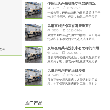
使用巴氏杀菌机热交换器的情况
3987
2022-05-31
一般来说，巴氏杀菌机的换热装置适用于
连续运行循环。但是，如果由于所需的热
处理条件，热交换器不可能连续运行，则
须提前采取预防措施，
风淋室对洁净室有哪些重要性
3730
2022-05-24
风淋室可以兼起气闸室的作用，阻止外界
污染和未被净化的空气进入洁净区域。工
作人员将头发，灰尘、细菌带入车间，
臭氧在蔬菜清洗机中有怎样的作用
煮锅
3837
2022-05-10
臭氧具有很强的氧化性，迅速氧化农药和
激素分子链，使农药和激素变成稳定的无
机化合物；杀菌、消毒：臭氧中单原子具
有很强的渗透性，
风淋房有怎样的正确步骤
5789
2022-04-12
只有正确使用风淋房，才能达到好的效
果，为了保证风淋房正常工作，同时为了
保持净化车间的环境整洁，在使用风淋房
前，要注重正确的方法。
热门产品