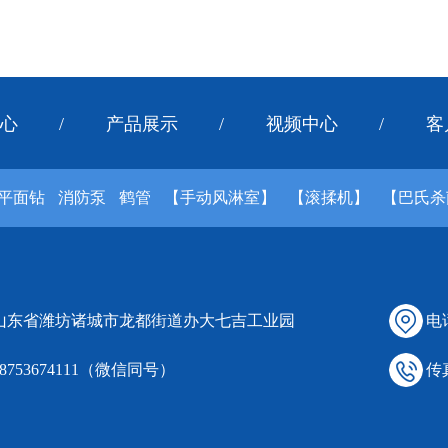
心
/
产品展示
/
视频中心
/
客
平面钻
消防泵
鹤管
【手动风淋室】
【滚揉机】
【巴氏杀
 山东省潍坊诸城市龙都街道办大七吉工业园
电话
18753674111（微信同号）
传真