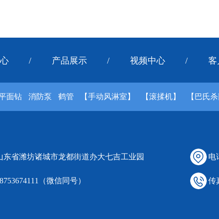
心
/
产品展示
/
视频中心
/
客
平面钻
消防泵
鹤管
【手动风淋室】
【滚揉机】
【巴氏杀
 山东省潍坊诸城市龙都街道办大七吉工业园
电话
18753674111（微信同号）
传真