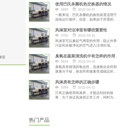
使用巴氏杀菌机热交换器的情况
3987
2022-05-31
一般来说，巴氏杀菌机的换热装置适用于
连续运行循环。但是，如果由于所需的热
处理条件，热交换器不可能连续运行，则
须提前采取预防措施，
风淋室对洁净室有哪些重要性
3730
2022-05-24
风淋室可以兼起气闸室的作用，阻止外界
污染和未被净化的空气进入洁净区域。工
作人员将头发，灰尘、细菌带入车间，
臭氧在蔬菜清洗机中有怎样的作用
淋室
3839
2022-05-10
臭氧具有很强的氧化性，迅速氧化农药和
激素分子链，使农药和激素变成稳定的无
机化合物；杀菌、消毒：臭氧中单原子具
有很强的渗透性，
风淋房有怎样的正确步骤
5789
2022-04-12
只有正确使用风淋房，才能达到好的效
果，为了保证风淋房正常工作，同时为了
保持净化车间的环境整洁，在使用风淋房
前，要注重正确的方法。
热门产品