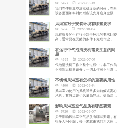
5473
2022-08-10
我们在使用真空滚揉机设备的时候，在向
设备里面加料封闭后应该先开启真空泵抽
真空，在达到一定的负压的时候，
风淋室对于安装环境有哪些要求
5714
2022-08-04
现在很多的生产行业对于环境的要求比较
高，通常要在无菌的条件下完成作业，以
保证产品质量，那么这些行业就需要安装
使用风淋室。
在运行中气泡清洗机需要注意的问
题
4383
2022-07-01
气泡清洗机工作上整个过程中，非工作员
不能靠近机器设备；一切工作员不可逾越
一切旋转预制构件。造成常见问题时，尽
量立刻停止运作，
不锈钢风淋室有怎样的重要实用性
4166
2022-06-14
风淋室内使用的风机通常多为前倾式离心
风机，其特点是小风量高静压。提高送风
量，无疑就是对风机的工况提出了更高的
要求，
影响风淋室空气品质有哪些要素
5726
2022-06-07
关于影响风淋室空气品质有哪些要素，有
很多人问小编，接下来就由我们为大家解
答一下吧，希望对大家有所帮助。