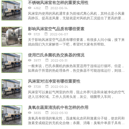
不锈钢风淋室有怎样的重要实用性
4162
2022-06-14
风淋室内使用的风机通常多为前倾式离心风机，其特点是小风量
高静压。提高送风量，无疑就是对风机的工况提出了更高的要
求，
影响风淋室空气品质有哪些要素
5721
2022-06-07
关于影响风淋室空气品质有哪些要素，有很多人问小编，接下来
就由我们为大家解答一下吧，希望对大家有所帮助。
使用巴氏杀菌机热交换器的情况
3977
2022-05-31
一般来说，巴氏杀菌机的换热装置适用于连续运行循环。但是，
如果由于所需的热处理条件，热交换器不可能连续运行，则须提
前采取预防措施，
风淋室对洁净室有哪些重要性
3728
2022-05-24
风淋室可以兼起气闸室的作用，阻止外界污染和未被净化的空气
进入洁净区域。工作人员将头发，灰尘、细菌带入车间，
臭氧在蔬菜清洗机中有怎样的作用
3835
2022-05-10
臭氧具有很强的氧化性，迅速氧化农药和激素分子链，使农药和
激素变成稳定的无机化合物；杀菌、消毒：臭氧中单原子具有很
强的渗透性，