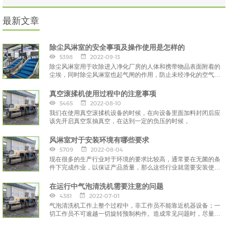
最新文章
除尘风淋室的安全事项及操作使用是怎样的
5398
2022-09-13
除尘风淋室用于吹除进入净化厂房的人体和携带物品表面附着的
尘埃，同时除尘风淋室也起气闸的作用，防止未经净化的空气进
入洁净区域，
真空滚揉机使用过程中的注意事项
5465
2022-08-10
我们在使用真空滚揉机设备的时候，在向设备里面加料封闭后应
该先开启真空泵抽真空，在达到一定的负压的时候，
风淋室对于安装环境有哪些要求
5709
2022-08-04
现在很多的生产行业对于环境的要求比较高，通常要在无菌的条
件下完成作业，以保证产品质量，那么这些行业就需要安装使用
风淋室。
在运行中气泡清洗机需要注意的问题
4381
2022-07-01
气泡清洗机工作上整个过程中，非工作员不能靠近机器设备；一
切工作员不可逾越一切旋转预制构件。造成常见问题时，尽量立
刻停止运作，